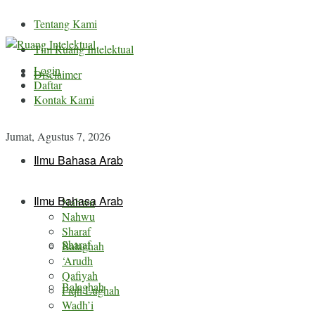
Tentang Kami
Tim Ruang Intelektual
Login
Disclaimer
Daftar
Kontak Kami
Jumat, Agustus 7, 2026
Ilmu Bahasa Arab
Ilmu Bahasa Arab
Nahwu
Nahwu
Sharaf
Sharaf
Balaghah
‘Arudh
Qafiyah
Balaghah
Fiqh Lughah
Wadh’i