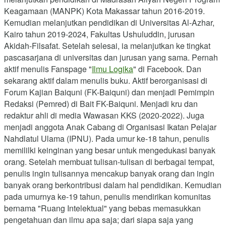
Keagamaan (MANPK) Kota Makassar tahun 2016-2019.
Kemudian melanjutkan pendidikan di Universitas Al-Azhar,
Kairo tahun 2019-2024, Fakultas Ushuluddin, jurusan
Akidah-Filsafat. Setelah selesai, ia melanjutkan ke tingkat
pascasarjana di universitas dan jurusan yang sama. Pernah
aktif menulis Fanspage "
Ilmu Logika
" di Facebook. Dan
sekarang aktif dalam menulis buku. Aktif berorganisasi di
Forum Kajian Baiquni (FK-Baiquni) dan menjadi Pemimpin
Redaksi (Pemred) di Bait FK-Baiquni. Menjadi kru dan
redaktur ahli di media Wawasan KKS (2020-2022). Juga
menjadi anggota Anak Cabang di Organisasi Ikatan Pelajar
Nahdlatul Ulama (IPNU). Pada umur ke-18 tahun, penulis
memililki keinginan yang besar untuk mengedukasi banyak
orang. Setelah membuat tulisan-tulisan di berbagai tempat,
penulis ingin tulisannya mencakup banyak orang dan ingin
banyak orang berkontribusi dalam hal pendidikan. Kemudian
pada umurnya ke-19 tahun, penulis mendirikan komunitas
bernama "Ruang Intelektual" yang bebas memasukkan
pengetahuan dan ilmu apa saja; dari siapa saja yang