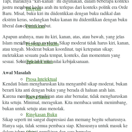
Tapi, maraknya “kiri-kanan” itu digunakan, dalam beberapa konteks
justru membuat kedua arah itu terlepas dari konteks politik era Orde
Biografi
Baru. Misal, buku kiri itu diidentikkan dengan buku radikal dan
ekstrim keras, sedangkan buku kanan itu diidentikkan dengan buku
liberal dan ekstrim lembut.
Pemikiran
Apapun arahnya, mau itu kiri, kanan, atas, atau bawah, yang jelas
Islam meridhai sikap moderat. Sikap moderat tidak harus kiri, kanan,
Penjelasan Hadits
atau tengah. Moderat bukan koordinat, tapi ketepatan sikap;
meletakkan sesuatu pada tempat, konteks, dan momentum yang
sesuai. Sehingga lahir nilai-nilai kebijaksanaan.
Tulisan Umum
Awal Masalah
Prosa Intelektual
Kendati Islam mengharuskan kita mengambil sikap moderat, bukan
berarti kita anti dengan buku yang berada di haluan arah lain.
Karena membaca pemikiran atau alur bernalar, tidak mengharuskan
Karya Sastra
kita setuju. Minimal, meragukan. Kita membaca untuk menimbang,
bukan untuk setuju atau menolak.
Ringkasan Buku
Sikap seperti ini sangat diapresiasi dan memang begitu seharusnya.
Hanya saja, tidak semua pembaca siap. Khususnya untuk masuk ke
dalam tahap adopsi pemikiran dan cara bernalar.
Opini