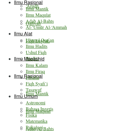
Ilmu Rasional
‘Arudh
Ilmu Mantik
Ilmu Maqulat
Adab Al-Bahts
Qafiyah
Al-‘Umȗr Al-‘Ammah
Ilmu Alat
Ulumul Qur’an
Fiqh Lughah
Ilmu Hadits
Ushul Fiqh
Ilmu Maqashid
Wadh’i
Ilmu Kalam
Ilmu Firaq
Ilmu Rasional
Filsafat
Fiqh Syafi’i
Tasawuf
Ilmu Mantik
Ilmu Umum
Astronomi
Bahasa Inggris
Ilmu Maqulat
Fisika
Matematika
Psikologi
Adab Al-Bahts