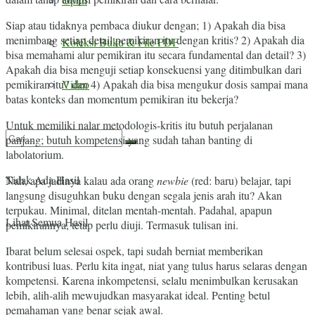
Siap atau tidaknya pembaca diukur dengan; 1) Apakah dia bisa
menimbang setiap detail pemikiran itu dengan kritis? 2) Apakah dia
Koleksi Buku & File PDF
bisa memahami alur pemikiran itu secara fundamental dan detail? 3)
Apakah dia bisa menguji setiap konsekuensi yang ditimbulkan dari
pemikiran itu? dan 4) Apakah dia bisa mengukur dosis sampai mana
Video
batas konteks dan momentum pemikiran itu bekerja?
Untuk memiliki nalar metodologis-kritis itu butuh perjalanan
panjang; butuh kompetensi yang sudah tahan banting di
labolatorium.
Tidak Ada Hasil
Nah, apa jadinya kalau ada orang
newbie
(red: baru) belajar, tapi
langsung disuguhkan buku dengan segala jenis arah itu? Akan
terpukau. Minimal, ditelan mentah-mentah. Padahal, apapun
Lihat Semua Hasil
pemikirannya, tetap perlu diuji. Termasuk tulisan ini.
Ibarat belum selesai ospek, tapi sudah berniat memberikan
kontribusi luas. Perlu kita ingat, niat yang tulus harus selaras dengan
kompetensi. Karena inkompetensi, selalu menimbulkan kerusakan
lebih, alih-alih mewujudkan masyarakat ideal. Penting betul
pemahaman yang benar sejak awal.