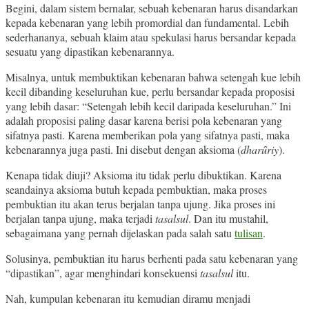
Begini, dalam sistem bernalar, sebuah kebenaran harus disandarkan
kepada kebenaran yang lebih promordial dan fundamental. Lebih
sederhananya, sebuah klaim atau spekulasi harus bersandar kepada
sesuatu yang dipastikan kebenarannya.
Misalnya, untuk membuktikan kebenaran bahwa setengah kue lebih
kecil dibanding keseluruhan kue, perlu bersandar kepada proposisi
yang lebih dasar: “Setengah lebih kecil daripada keseluruhan.” Ini
adalah proposisi paling dasar karena berisi pola kebenaran yang
sifatnya pasti. Karena memberikan pola yang sifatnya pasti, maka
kebenarannya juga pasti. Ini disebut dengan aksioma (
dhar
ȗ
riy
).
Kenapa tidak diuji? Aksioma itu tidak perlu dibuktikan. Karena
seandainya aksioma butuh kepada pembuktian, maka proses
pembuktian itu akan terus berjalan tanpa ujung. Jika proses ini
berjalan tanpa ujung, maka terjadi
tasalsul
. Dan itu mustahil,
sebagaimana yang pernah dijelaskan pada salah satu
tulisan
.
Solusinya, pembuktian itu harus berhenti pada satu kebenaran yang
“dipastikan”, agar menghindari konsekuensi
tasalsul
itu.
Nah, kumpulan kebenaran itu kemudian diramu menjadi