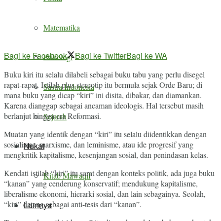
Matematika
Bagi ke Facebook
Bagi ke Twitter
Bagi ke WA
Psikologi
Buku kiri itu selalu dilabeli sebagai buku tabu yang perlu disegel
rapat-rapat. Istilah plus stereotip itu bermula sejak Orde Baru; di
Sastra Indonesia
mana buku yang dicap “kiri” ini disita, dibakar, dan diamankan.
Karena dianggap sebagai ancaman ideologis. Hal tersebut masih
berlanjut hingga era Reformasi.
Sejarah
Muatan yang identik dengan “kiri” itu selalu diidentikkan dengan
sosialisme, marxisme, dan leminisme, atau ide progresif yang
Nukat
mengkritik kapitalisme, kesenjangan sosial, dan penindasan kelas.
Kendati istilah “kiri” itu sarat dengan konteks politik, ada juga buku
Kitab Mawaqif
“kanan” yang cenderung konservatif; mendukung kapitalisme,
liberalisme ekonomi, hierarki sosial, dan lain sebagainya. Seolah,
“kiri” datang sebagai anti-tesis dari “kanan”.
Lainnya