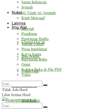
Sastra Indonesia
Sejarah
Nukat
Al-‘Umȗr Al-‘Ammah
Kitab Mawaqif
Lainnya
Ilmu Alat
Biografi
Pemikiran
Penjelasan Hadits
Ulumul Qur’an
Tulisan Umum
Prosa Intelektual
Karya Sastra
Ilmu Hadits
Ringkasan Buku
Opini
Koleksi Buku & File PDF
Ushul Fiqh
Video
Ilmu Maqashid
Tidak Ada Hasil
Lihat Semua Hasil
Ilmu Kalam