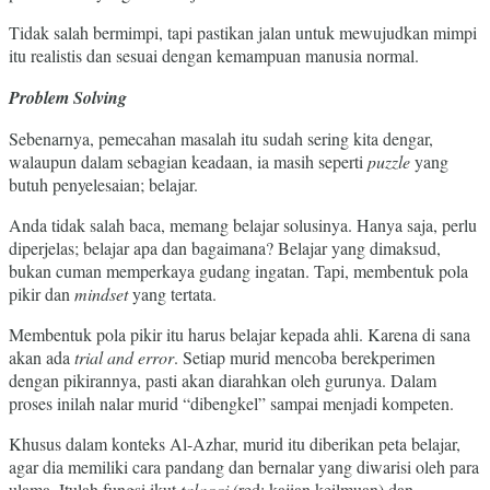
Tidak salah bermimpi, tapi pastikan jalan untuk mewujudkan mimpi
itu realistis dan sesuai dengan kemampuan manusia normal.
Problem Solving
Sebenarnya, pemecahan masalah itu sudah sering kita dengar,
walaupun dalam sebagian keadaan, ia masih seperti
puzzle
yang
butuh penyelesaian; belajar.
Anda tidak salah baca, memang belajar solusinya. Hanya saja, perlu
diperjelas; belajar apa dan bagaimana? Belajar yang dimaksud,
bukan cuman memperkaya gudang ingatan. Tapi, membentuk pola
pikir dan
mindset
yang tertata.
Membentuk pola pikir itu harus belajar kepada ahli. Karena di sana
akan ada
trial and error
. Setiap murid mencoba berekperimen
dengan pikirannya, pasti akan diarahkan oleh gurunya. Dalam
proses inilah nalar murid “dibengkel” sampai menjadi kompeten.
Khusus dalam konteks Al-Azhar, murid itu diberikan peta belajar,
agar dia memiliki cara pandang dan bernalar yang diwarisi oleh para
ulama. Itulah fungsi ikut
talaqqi
(red: kajian keilmuan) dan