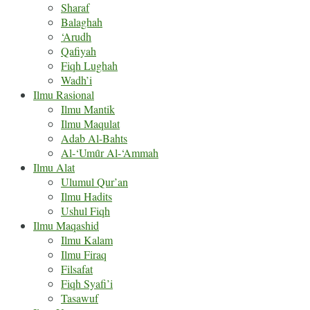
Sharaf
Balaghah
‘Arudh
Qafiyah
Fiqh Lughah
Wadh’i
Ilmu Rasional
Ilmu Mantik
Ilmu Maqulat
Adab Al-Bahts
Al-‘Umȗr Al-‘Ammah
Ilmu Alat
Ulumul Qur’an
Ilmu Hadits
Ushul Fiqh
Ilmu Maqashid
Ilmu Kalam
Ilmu Firaq
Filsafat
Fiqh Syafi’i
Tasawuf