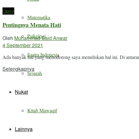
Opini
Matematika
Pentingnya Menata Hati
Psikologi
Oleh
Muhammad Said Anwar
4 September 2021
Sastra Indonesia
Ada banyak hal yang menodorong saya menuliskan hal ini. Di antaranya 
Details
Selengkapnya
Sejarah
Nukat
Kitab Mawaqif
Lainnya