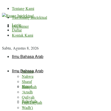
Tentang Kami
Tim Ruang Intelektual
Login
Disclaimer
Daftar
Kontak Kami
Sabtu, Agustus 8, 2026
Ilmu Bahasa Arab
Ilmu Bahasa Arab
Nahwu
Nahwu
Sharaf
Sharaf
Balaghah
‘Arudh
Qafiyah
Balaghah
Fiqh Lughah
Wadh’i