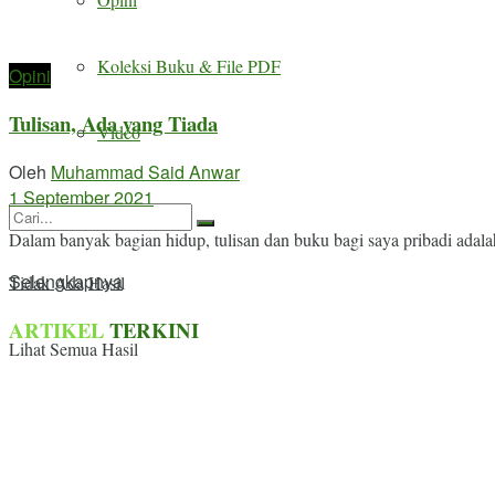
Koleksi Buku & File PDF
Opini
Tulisan, Ada yang Tiada
Video
Oleh
Muhammad Said Anwar
1 September 2021
Dalam banyak bagian hidup, tulisan dan buku bagi saya pribadi adal
Details
Selengkapnya
Tidak Ada Hasil
ARTIKEL
TERKINI
Lihat Semua Hasil