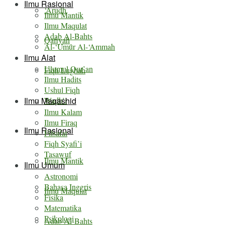
Ilmu Rasional
‘Arudh
Ilmu Mantik
Ilmu Maqulat
Adab Al-Bahts
Qafiyah
Al-‘Umȗr Al-‘Ammah
Ilmu Alat
Ulumul Qur’an
Fiqh Lughah
Ilmu Hadits
Ushul Fiqh
Ilmu Maqashid
Wadh’i
Ilmu Kalam
Ilmu Firaq
Ilmu Rasional
Filsafat
Fiqh Syafi’i
Tasawuf
Ilmu Mantik
Ilmu Umum
Astronomi
Bahasa Inggris
Ilmu Maqulat
Fisika
Matematika
Psikologi
Adab Al-Bahts