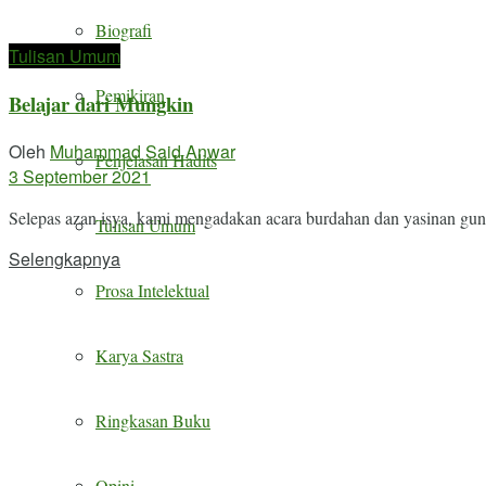
Biografi
Tulisan Umum
Pemikiran
Belajar dari Mungkin
Oleh
Muhammad Said Anwar
Penjelasan Hadits
3 September 2021
Selepas azan isya, kami mengadakan acara burdahan dan yasinan guna
Tulisan Umum
Details
Selengkapnya
Prosa Intelektual
Karya Sastra
Ringkasan Buku
Opini