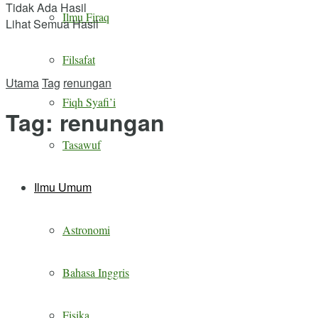
Tidak Ada Hasil
Ilmu Firaq
Lihat Semua Hasil
Filsafat
Utama
Tag
renungan
Fiqh Syafi’i
Tag:
renungan
Tasawuf
Ilmu Umum
Astronomi
Bahasa Inggris
Fisika