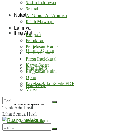
Sastra Indonesia
Sejarah
Nukat
Al-‘Umȗr Al-‘Ammah
Kitab Mawaqif
Lainnya
Ilmu Alat
Biografi
Pemikiran
Penjelasan Hadits
Ulumul Qur’an
Tulisan Umum
Prosa Intelektual
Karya Sastra
Ilmu Hadits
Ringkasan Buku
Opini
Koleksi Buku & File PDF
Ushul Fiqh
Video
Ilmu Maqashid
Tidak Ada Hasil
Lihat Semua Hasil
Ilmu Kalam